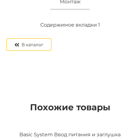
Монтаж
Содержимое вкладки 2
Содержимое вкладки 3
Содержимое вкладки 1
В каталог
Похожие товары
Basic System Ввод питания и заглушка