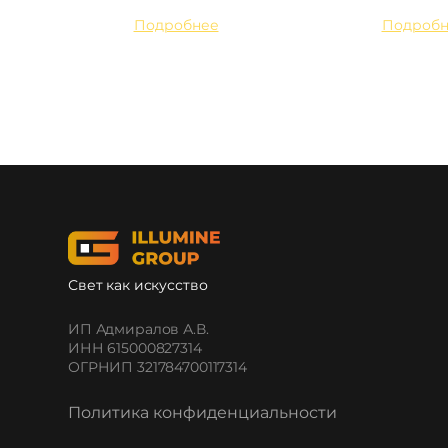
Подробнее
Подробн
Свет как искусство
ИП Адмиралов А.В.
ИНН 615000827314
ОГРНИП 321784700117314
Политика конфиденциальности