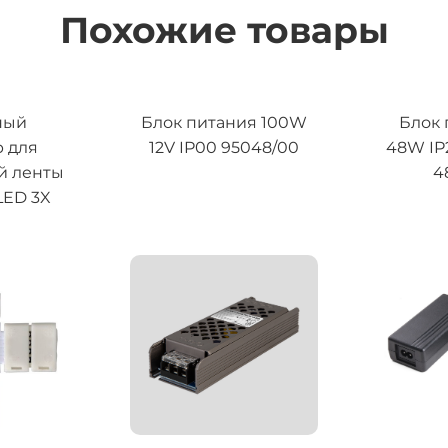
Похожие товары
ный
Блок питания 100W
Блок 
 для
12V IP00 95048/00
48W IP
й ленты
4
 LED 3X