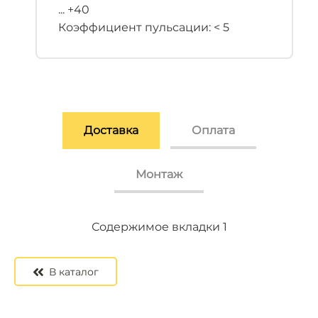
... +40
Коэффициент пульсации: < 5
Доставка
Оплата
Монтаж
Содержимое вкладки 2
Содержимое вкладки 3
Содержимое вкладки 1
В каталог