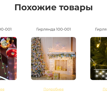
Похожие товары
00-001
Гирлянда 100-001
Гирля
ее
Подробнее
П