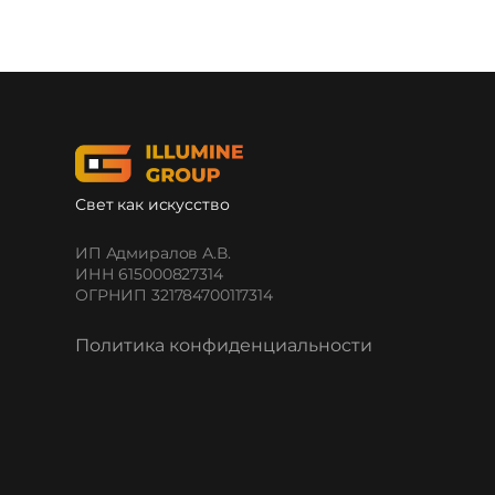
Свет как искусство
ИП Адмиралов А.В.
ИНН 615000827314
ОГРНИП 321784700117314
Политика конфиденциальности