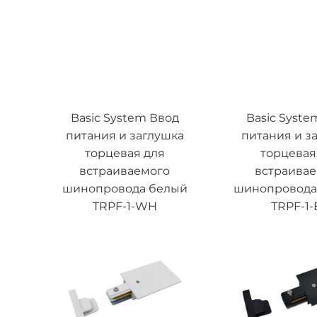
Basic System Ввод
Basic Syste
питания и заглушка
питания и з
торцевая для
торцевая
встраиваемого
встраива
шинопровода белый
шинопровода
TRPF-1-WH
TRPF-1-