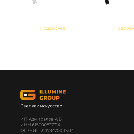
Подробнее
Подробн
Свет как искусство
ИП Адмиралов А.В.
ИНН 615000827314
ОГРНИП 321784700117314