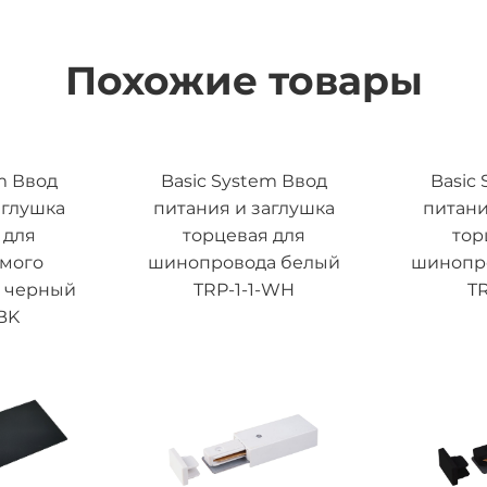
Похожие товары
m Ввод
Basic System Ввод
Basic
аглушка
питания и заглушка
питани
 для
торцевая для
тор
емого
шинопровода белый
шинопр
 черный
TRP-1-1-WH
TR
BK