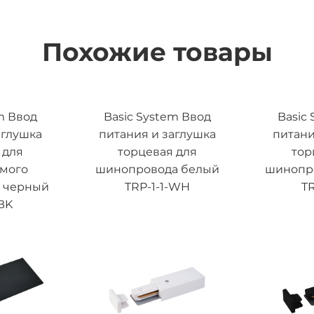
Похожие товары
m Ввод
Basic System Ввод
Basic
аглушка
питания и заглушка
питани
 для
торцевая для
тор
емого
шинопровода белый
шинопр
 черный
TRP-1-1-WH
TR
BK