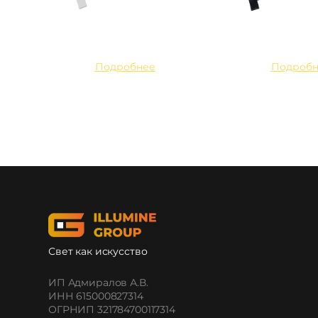
Подробнее
Подробн
Свет как искусство
ИП Адмиралов А.В.
ИНН 615000827314
ОГРНИП 321784700117314