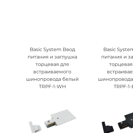
Basic System Ввод
Basic Syste
питания и заглушка
питания и з
торцевая для
торцевая
встраиваемого
встраива
шинопровода белый
шинопровода
TRPF-1-WH
TRPF-1-