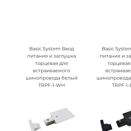
Basic System Ввод
Basic Syste
питания и заглушка
питания и з
торцевая для
торцевая
встраиваемого
встраива
шинопровода белый
шинопровода
TRPF-1-WH
TRPF-1-