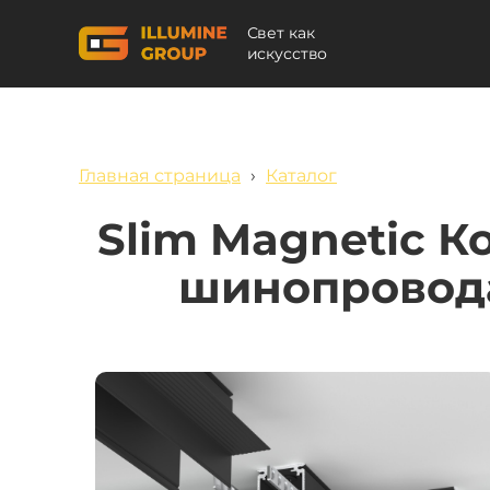
Свет как
искусство
Главная страница
›
Каталог
Slim Magnetic К
шинопровода