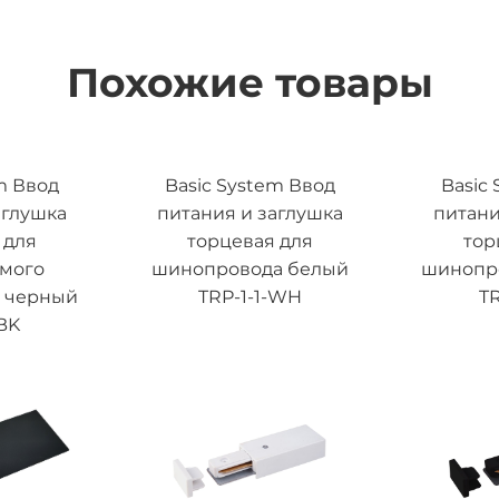
Похожие товары
m Ввод
Basic System Ввод
Basic
аглушка
питания и заглушка
питани
 для
торцевая для
тор
емого
шинопровода белый
шинопр
 черный
TRP-1-1-WH
TR
BK