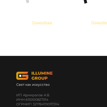
Подробнее
Подробн
Свет как искусство
ИП Адмиралов А.В.
ИНН 615000827314
ОГРНИП 321784700117314