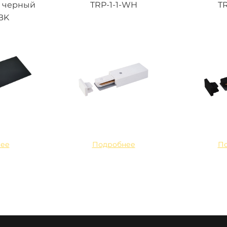
 черный
TRP-1-1-WH
TR
BK
ее
Подробнее
П