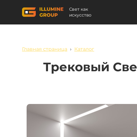
Свет как
искусство
Главная страница
›
Каталог
Трековый Све