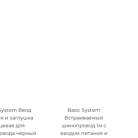
 System Ввод
Basic System
я и заглушка
Встраиваемый
цевая для
шинопровод 1м с
овода черный
вводом питания и