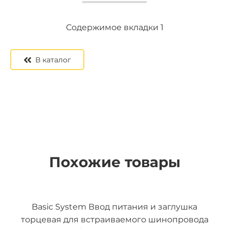
Содержимое вкладки 2
Содержимое вкладки 3
Содержимое вкладки 1
В каталог
Похожие товары
Basic System Ввод питания и заглушка
торцевая для встраиваемого шинопровода