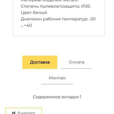
Степень пылевлагозащиты: IP20
Цвет: белый
Диапазон рабочих температур: -20
... +40
Доставка
Оплата
Монтаж
Содержимое вкладки 2
Содержимое вкладки 3
Содержимое вкладки 1
В каталог