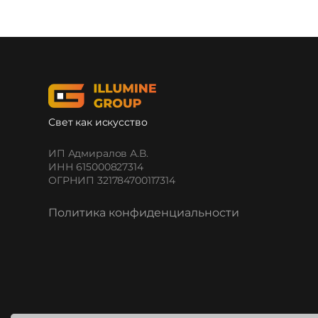
Свет как искусство
ИП Адмиралов А.В.
ИНН 615000827314
ОГРНИП 321784700117314
Политика конфиденциальности