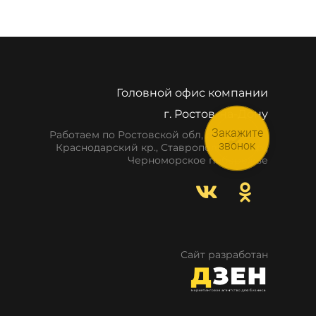
Головной офис компании
г. Ростов-на-Дону
Закажите
Работаем по Ростовской обл, респ. Крым,
звонок
Краснодарский кр., Ставропольский кр.,
Черноморское побережье
Сайт разработан