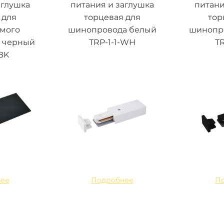
аглушка
питания и заглушка
питани
 для
торцевая для
тор
емого
шинопровода белый
шинопр
 черный
TRP-1-1-WH
TR
BK
ее
Подробнее
П