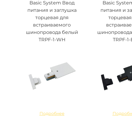
Basic System Ввод
Basic Syste
питания и заглушка
питания и з
торцевая для
торцевая
встраиваемого
встраива
шинопровода белый
шинопровода
TRPF-1-WH
TRPF-1-
Подробнее
Подробн