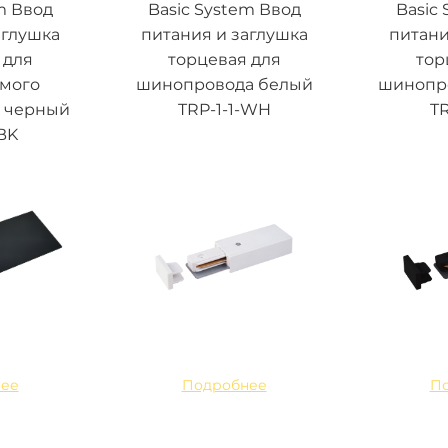
m Ввод
Basic System Ввод
Basic
аглушка
питания и заглушка
питани
 для
торцевая для
тор
емого
шинопровода белый
шинопр
 черный
TRP-1-1-WH
TR
BK
ее
Подробнее
П