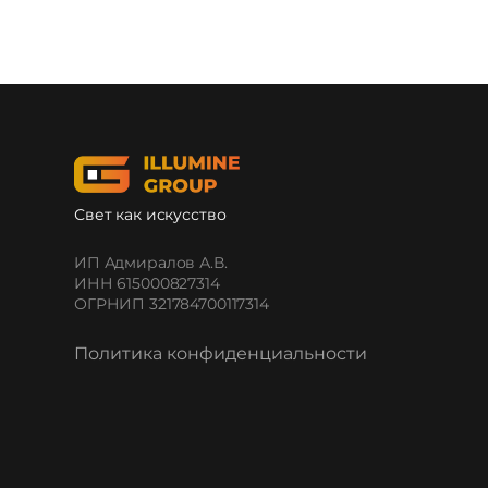
Свет как искусство
ИП Адмиралов А.В.
ИНН 615000827314
ОГРНИП 321784700117314
Политика конфиденциальности