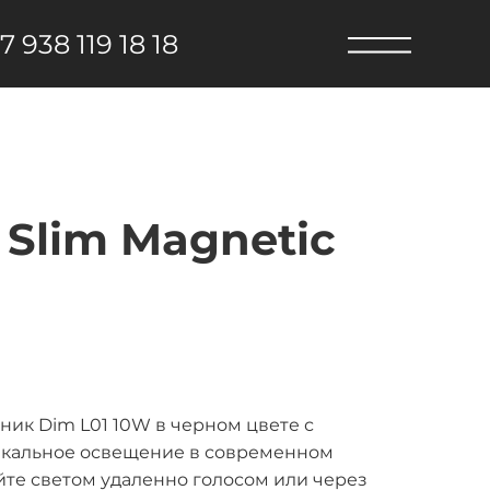
7 938 119 18 18
Slim Magnetic
ик Dim L01 10W в черном цвете с
икальное освещение в современном
те светом удаленно голосом или через