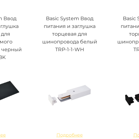
m Ввод
Basic System Ввод
Basic
аглушка
питания и заглушка
питани
 для
торцевая для
тор
емого
шинопровода белый
шинопр
 черный
TRP-1-1-WH
TR
BK
ее
Подробнее
П