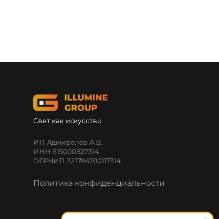
Свет как искусство
ИП Адмиралов А.В.
ИНН 615000827314
ОГРНИП 321784700117314
Политика конфиденциальности