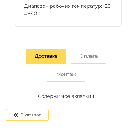
Диапазон рабочих температур: -20
... +40
Доставка
Оплата
Монтаж
Содержимое вкладки 2
Содержимое вкладки 3
Содержимое вкладки 1
В каталог