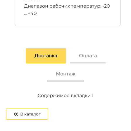
Диапазон рабочих температур: -20
... +40
Доставка
Оплата
Монтаж
Содержимое вкладки 2
Содержимое вкладки 3
Содержимое вкладки 1
В каталог