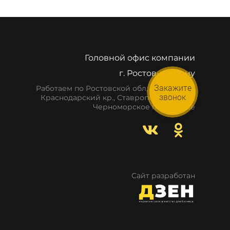
Головной офис компании
г. Ростов-на-Дону
Закажите
Работаем по Ростовской обл, респ. Крым,
звонок
Краснодарский кр., Ставропольский кр.,
Черноморское побережье
Сайт разработан