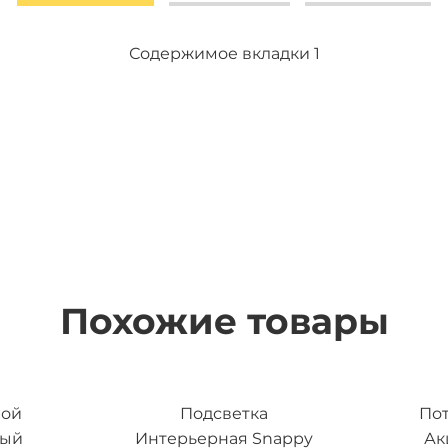
Содержимое вкладки 2
Содержимое вкладки 3
Содержимое вкладки 1
Похожие товары
ной
Подсветка
По
ный
Интерьерная Snappy
Ак