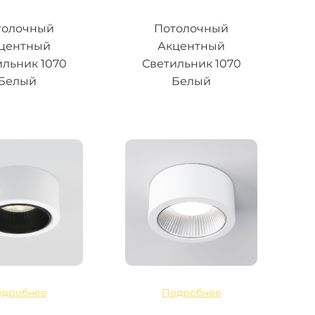
толочный
Потолочный
центный
Акцентный
ильник 1070
Светильник 1070
Белый
Белый
одробнее
Подробнее