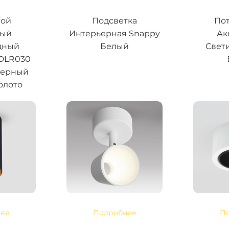
ной
Подсветка
По
ный
Интерьерная Snappy
Ак
дный
Белый
Свет
 DLR030
черный
олото
ее
Подробнее
П