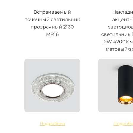
Встраиваемый
Наклад
точечный светильник
акцент
прозрачный 2160
светодио
MR16
светильник
12W 4200K 
матовый/з
Подробнее
Подробн