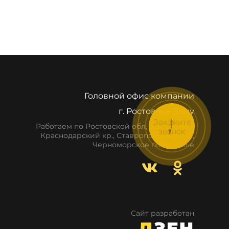
Головной офис компании
г. Ростов-на-Дону
Закажите
Работаем по Ростовской обл, респ. Крым,
звонок
Краснодарский кр., Ставропольский кр.,
Черноморское побережье
Сайт разработан