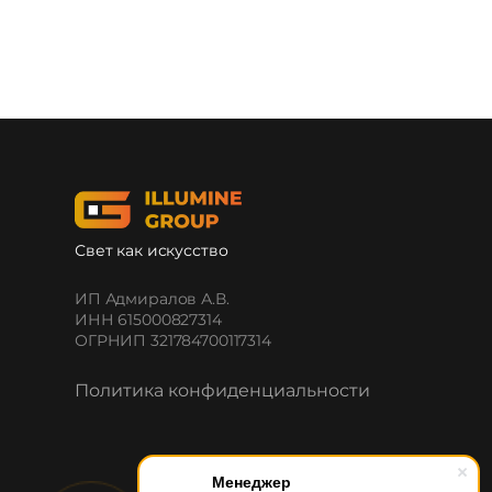
Свет как искусство
ИП Адмиралов А.В.
ИНН 615000827314
ОГРНИП 321784700117314
Политика конфиденциальности
Менеджер