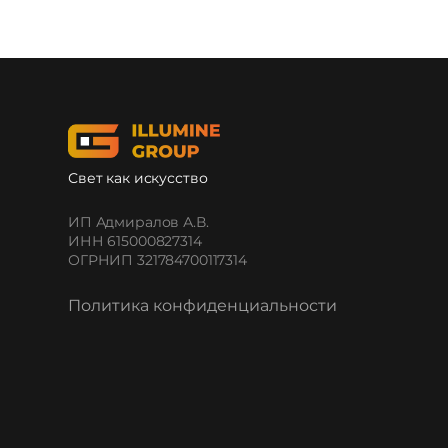
Свет как искусство
ИП Адмиралов А.В.
ИНН 615000827314
ОГРНИП 321784700117314
Политика конфиденциальности