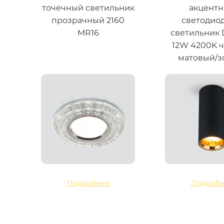
точечный светильник
акцент
прозрачный 2160
светодио
MR16
светильник
12W 4200K 
матовый/з
Подробнее
Подробн