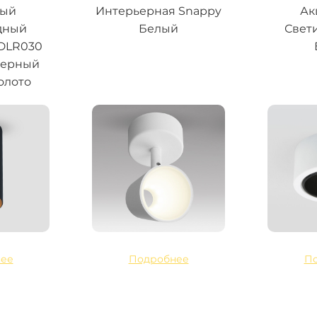
ный
Интерьерная Snappy
Ак
дный
Белый
Свет
 DLR030
черный
олото
ее
Подробнее
П