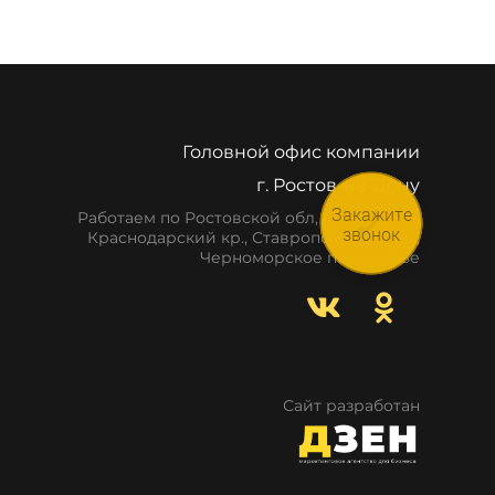
Головной офис компании
г. Ростов-на-Дону
Закажите
Работаем по Ростовской обл, респ. Крым,
звонок
Краснодарский кр., Ставропольский кр.,
Черноморское побережье
Сайт разработан