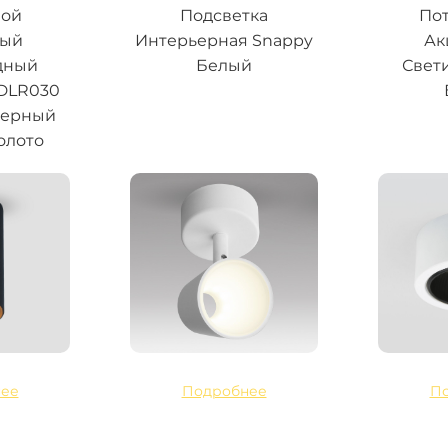
ной
Подсветка
По
ный
Интерьерная Snappy
Ак
дный
Белый
Свет
 DLR030
черный
олото
ее
Подробнее
П