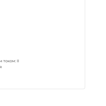
током: II
я