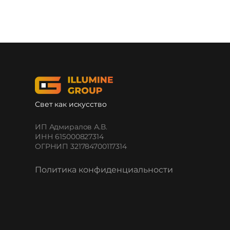
Свет как искусство
ИП Адмиралов А.В.
ИНН 615000827314
ОГРНИП 321784700117314
Политика конфиденциальности