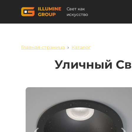
Свет как
искусство
Главная страница
›
Каталог
Уличный Св