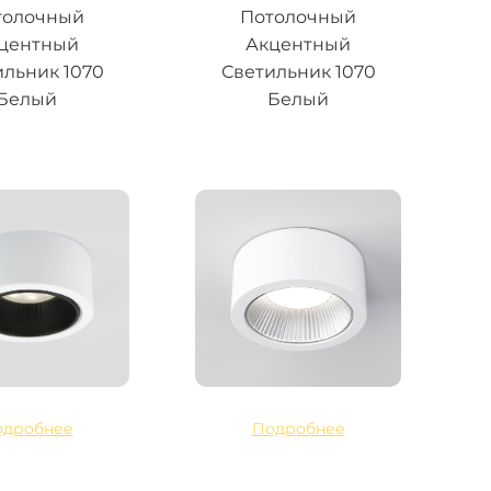
толочный
Потолочный
центный
Акцентный
ильник 1070
Светильник 1070
Белый
Белый
одробнее
Подробнее