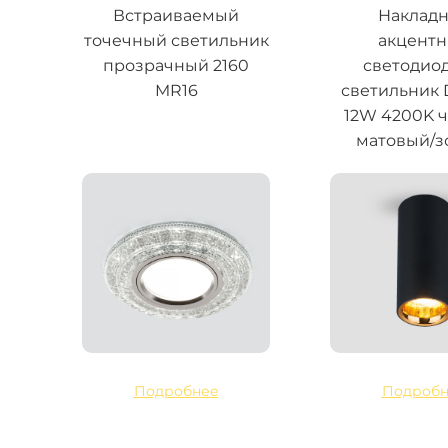
Встраиваемый
Наклад
точечный светильник
акцент
прозрачный 2160
светодио
MR16
светильник
12W 4200K 
матовый/з
Подробнее
Подробн