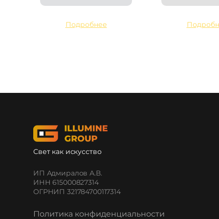
Подробнее
Подробн
Свет как искусство
ИП Адмиралов А.В.
ИНН 615000827314
ОГРНИП 321784700117314
Политика конфиденциальности