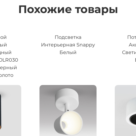
Похожие товары
ной
Подсветка
По
ный
Интерьерная Snappy
Ак
дный
Белый
Свет
 DLR030
черный
олото