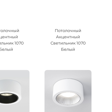
толочный
Потолочный
центный
Акцентный
ильник 1070
Светильник 1070
Белый
Белый