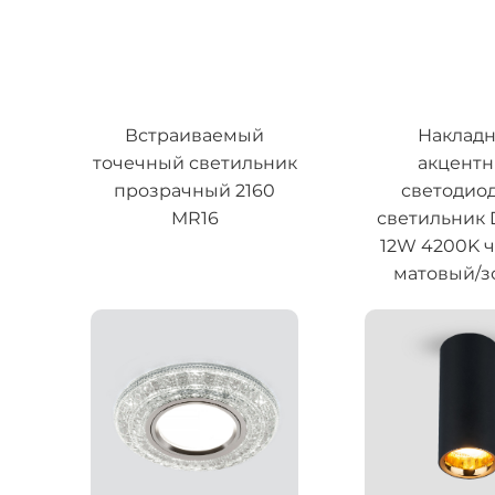
Встраиваемый
Наклад
точечный светильник
акцент
прозрачный 2160
светодио
MR16
светильник
12W 4200K 
матовый/з