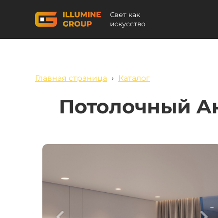
Свет как
искусство
Главная страница
›
Каталог
Потолочный А