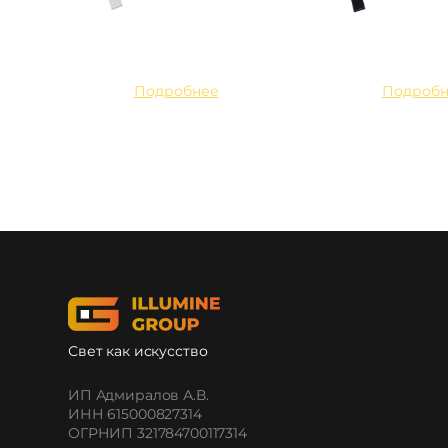
Подробнее
Подробн
Свет как искусство
ИП Адмиралов А.В.
ИНН 615000827314
ОГРНИП 321784700117314