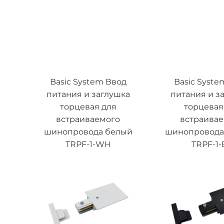
Basic System Ввод
Basic Syste
питания и заглушка
питания и з
торцевая для
торцевая
встраиваемого
встраива
шинопровода белый
шинопровода
TRPF-1-WH
TRPF-1-