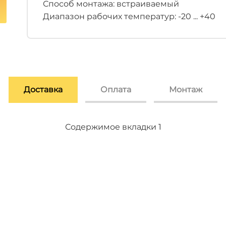
Способ монтажа: встраиваемый
Диапазон рабочих температур: -20 ... +40
Доставка
Оплата
Монтаж
Содержимое вкладки 2
Содержимое вкладки 3
Содержимое вкладки 1