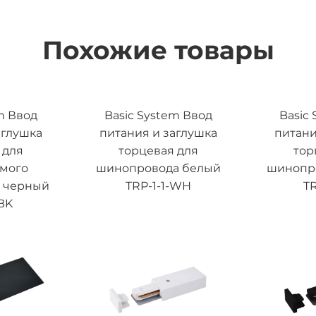
Похожие товары
m Ввод
Basic System Ввод
Basic
аглушка
питания и заглушка
питани
 для
торцевая для
тор
емого
шинопровода белый
шинопр
 черный
TRP-1-1-WH
TR
BK