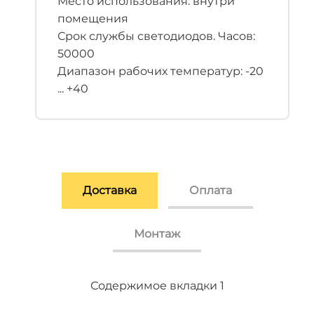
Место использования: внутри
помещения
Срок службы светодиодов. Часов:
50000
Диапазон рабочих температур: -20
... +40
Доставка
Оплата
Монтаж
Содержимое вкладки 2
Содержимое вкладки 3
Содержимое вкладки 1