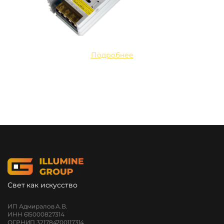
Подробнее
Свет как искусство
ИП Адмиралов А.В.
ИНН 615000827314
ОГРНИП 321784700117314