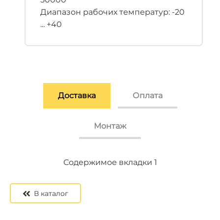
Диапазон рабочих температур: -20
... +40
Доставка
Оплата
Монтаж
Содержимое вкладки 2
Содержимое вкладки 3
Содержимое вкладки 1
В каталог