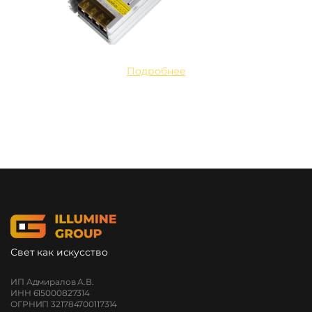
Подробнее
Свет как искусство
ИП Адмиралов А.В.
ИНН 615000827314
ОГРНИП 321784700117314