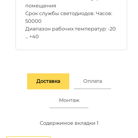
помещения
Срок службы светодиодов. Часов:
50000
Диапазон рабочих температур: -20
... +40
Доставка
Оплата
Монтаж
Содержимое вкладки 2
Содержимое вкладки 3
Содержимое вкладки 1