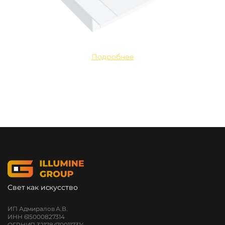
Подробнее
Свет как искусство
ИП Адмиралов А.В.
ИНН 615000827314
ОГРНИП 321784700117314