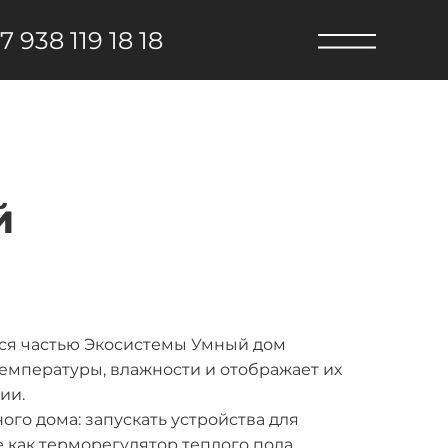
7 938 119 18 18
й
ся частью Экосистемы Умный дом
температуры, влажности и отображает их
ии.
го дома: запускать устройства для
как терморегулятор теплого пола,