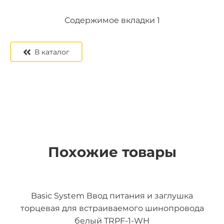
Содержимое вкладки 2
Содержимое вкладки 3
Содержимое вкладки 1
В каталог
Похожие товары
Basic System Ввод питания и заглушка
торцевая для встраиваемого шинопровода
белый TRPF-1-WH