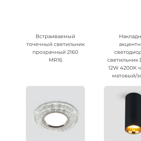
Встраиваемый
Наклад
точечный светильник
акцент
прозрачный 2160
светодио
MR16
светильник
12W 4200K 
матовый/з