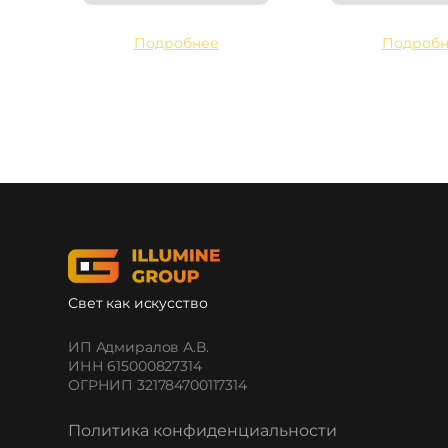
Подробнее
Подробн
Свет как искусство
ИП Адмиралов А.В.
ИНН 615000827314
ОГРНИП 321784700117314
Политика конфиденциальности