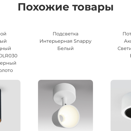
Похожие товары
ной
Подсветка
По
ный
Интерьерная Snappy
Ак
дный
Белый
Свет
 DLR030
черный
олото