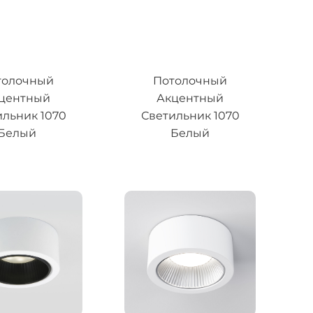
толочный
Потолочный
центный
Акцентный
ильник 1070
Светильник 1070
Белый
Белый