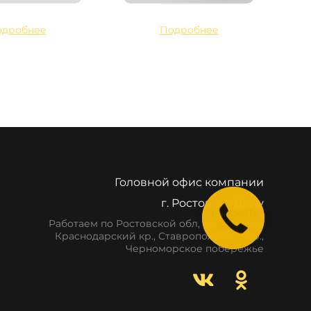
одробнее
Подробнее
Головной офис компании
г. Ростов-на-Дону
Закажите
звонок
Работаем по Ростовской обл, респ. Крым,
Краснодарский кр., Ставропольский кр.,
Черноморское побережье