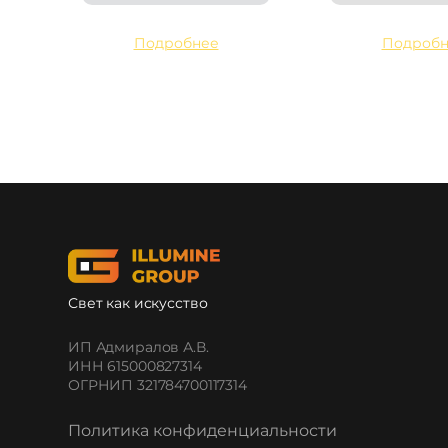
Подробнее
Подробн
Свет как искусство
ИП Адмиралов А.В.
ИНН 615000827314
ОГРНИП 321784700117314
Политика конфиденциальности