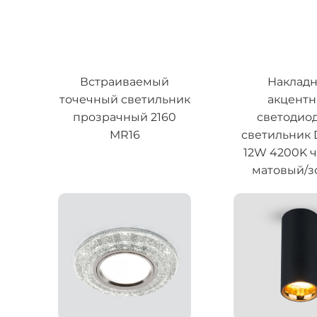
Встраиваемый
Наклад
точечный светильник
акцент
прозрачный 2160
светодио
MR16
светильник
12W 4200K 
матовый/з