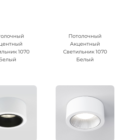
толочный
Потолочный
центный
Акцентный
ильник 1070
Светильник 1070
Белый
Белый