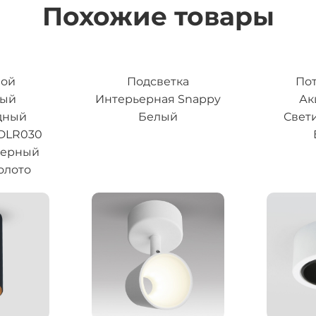
Похожие товары
ной
Подсветка
По
ный
Интерьерная Snappy
Ак
дный
Белый
Свет
 DLR030
черный
олото