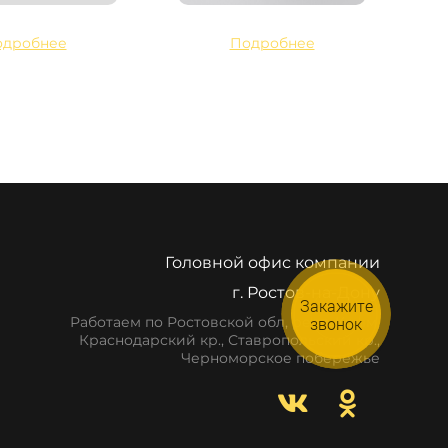
одробнее
Подробнее
Головной офис компании
г. Ростов-на-Дону
Закажите
звонок
Работаем по Ростовской обл, респ. Крым,
Краснодарский кр., Ставропольский кр.,
Черноморское побережье