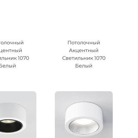
толочный
Потолочный
центный
Акцентный
ильник 1070
Светильник 1070
Белый
Белый