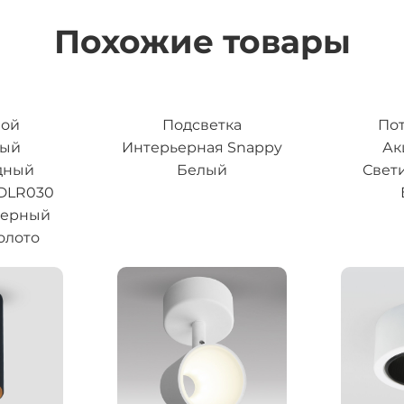
Похожие товары
ной
Подсветка
По
ный
Интерьерная Snappy
Ак
дный
Белый
Свет
 DLR030
черный
олото