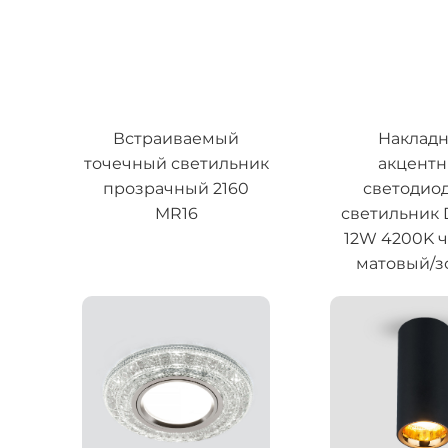
Встраиваемый
Наклад
точечный светильник
акцент
прозрачный 2160
светодио
MR16
светильник
12W 4200K 
матовый/з