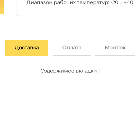
Диапазон рабочих температур: -20 ... +40
Доставка
Оплата
Монтаж
Содержимое вкладки 2
Содержимое вкладки 3
Содержимое вкладки 1