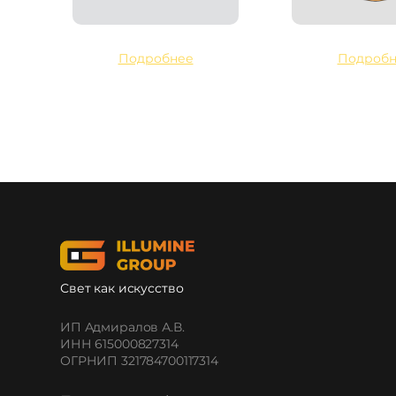
Подробнее
Подробн
Свет как искусство
ИП Адмиралов А.В.
ИНН 615000827314
ОГРНИП 321784700117314