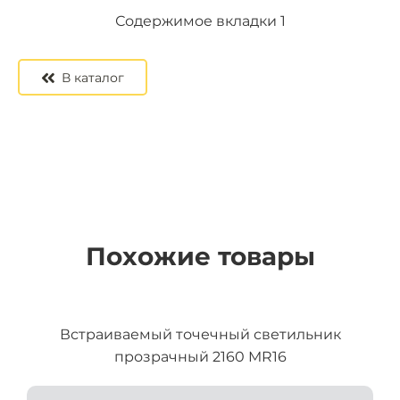
Содержимое вкладки 2
Содержимое вкладки 3
Содержимое вкладки 1
В каталог
Похожие товары
Встраиваемый точечный светильник
прозрачный 2160 MR16