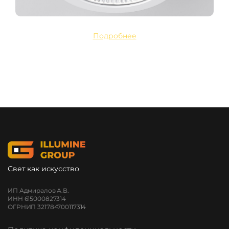
Подробнее
Свет как искусство
ИП Адмиралов А.В.
ИНН 615000827314
ОГРНИП 321784700117314