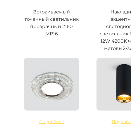
Встраиваемый
Наклад
точечный светильник
акцент
прозрачный 2160
светодио
MR16
светильник
12W 4200K 
матовый/з
Подробнее
Подробн