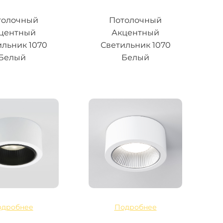
толочный
Потолочный
центный
Акцентный
ильник 1070
Светильник 1070
Белый
Белый
одробнее
Подробнее