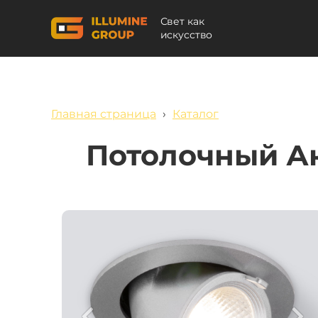
Свет как
искусство
Главная страница
›
Каталог
Потолочный Ак