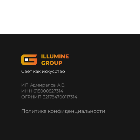
Свет как искусство
ИП Адмиралов А.В.
ИНН 615000827314
ОГРНИП 321784700117314
Политика конфиденциальности