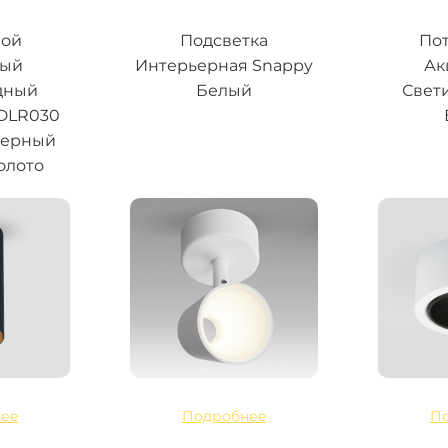
ной
Подсветка
По
ный
Интерьерная Snappy
Ак
дный
Белый
Свет
 DLR030
черный
олото
ее
Подробнее
П