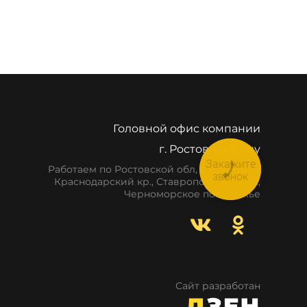
Головной офис компании
г. Ростов-на-Дону
Закажите
Работаем по Ростовской обл, респ. Крым,
звонок
Краснодарский кр., Ставропольский кр.,
Черноморское побережье
Сайт разработан