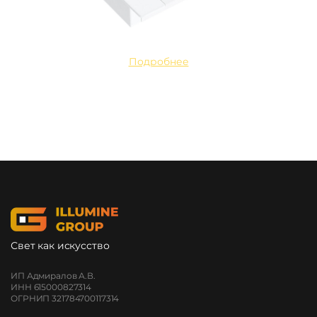
Подробнее
Свет как искусство
ИП Адмиралов А.В.
ИНН 615000827314
ОГРНИП 321784700117314