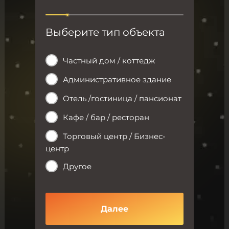
Выберите тип объекта
Опиш
сво
Частный дом / коттедж
Административное здание
Отель /гостиница / пансионат
Прикреп
Кафе / бар / ресторан
При
Торговый центр / Бизнес-
центр
Другое
Далее