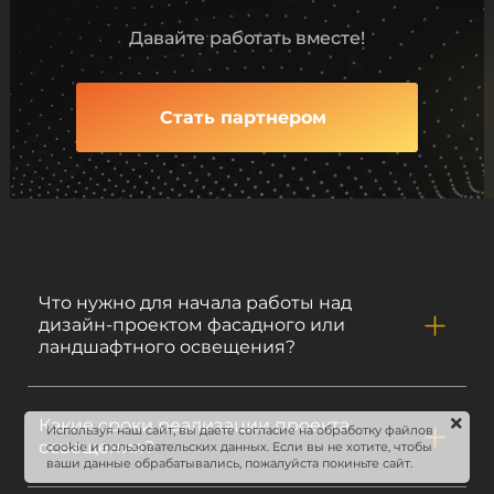
Давайте работать вместе!
Стать партнером
Что нужно для начала работы над
дизайн-проектом фасадного или
ландшафтного освещения?
Какие сроки реализации проекта
Используя наш сайт, вы даете согласие на обработку файлов
освещения?
cookie и пользовательских данных. Если вы не хотите, чтобы
ваши данные обрабатывались, пожалуйста покиньте сайт.